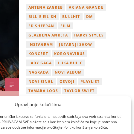
ANTENA ZAGREB
ARIANA GRANDE
BILLIE EILISH
BULLHIT
DM
ED SHEERAN
FILM
GLAZBENA ANKETA
HARRY STYLES
INSTAGRAM
JUTARNJI SHOW
KONCERT
KORONAVIRUS
LADY GAGA
LUKA BULIĆ
NAGRADA
NOVI ALBUM
NOVI SINGL
OSVOJI
PLAYLIST
TAMARA LOOS
TAYLOR SWIFT
TWITTER
VIDEO
YOUTUBE
Upravljanje kolačićima
ZAGREB
orisničko iskustvo te funkcionalnost svih sadržaja ova web stranica koristi
om PRIHVAĆAM SVE slažete se s korištenjem kolačića za koje je potrebna
za sve dodatne informacije pročitajte Politiku korištenja kolačića.