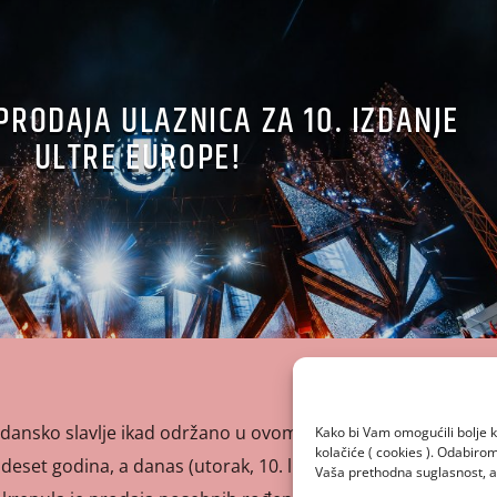
PRODAJA ULAZNICA ZA 10. IZDANJE
ULTRE EUROPE!
ansko slavlje ikad održano u ovom dijelu Europe! Festival
Kako bi Vam omogućili bolje k
kolačiće ( cookies ). Odabir
deset godina, a danas (utorak, 10. listopada), točno u
Vaša prethodna suglasnost, a 