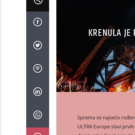
KRENULA JE 
Antena Zagreb
10/10/2023
Sprema se najveće rođend
ULTRA Europe slavi prvih 