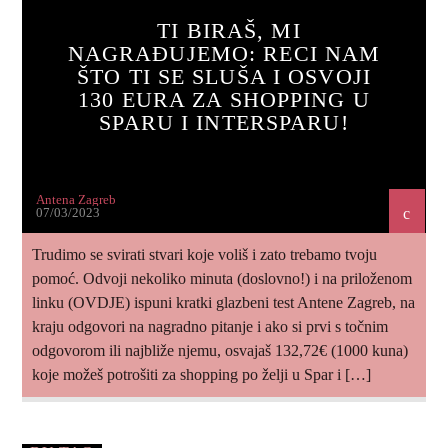
TI BIRAŠ, MI
NAGRAĐUJEMO: RECI NAM
ŠTO TI SE SLUŠA I OSVOJI
130 EURA ZA SHOPPING U
SPARU I INTERSPARU!
Antena Zagreb
07/03/2023
Trudimo se svirati stvari koje voliš i zato trebamo tvoju
pomoć. Odvoji nekoliko minuta (doslovno!) i na priloženom
linku (OVDJE) ispuni kratki glazbeni test Antene Zagreb, na
kraju odgovori na nagradno pitanje i ako si prvi s točnim
odgovorom ili najbliže njemu, osvajaš 132,72€ (1000 kuna)
koje možeš potrošiti za shopping po želji u Spar i […]