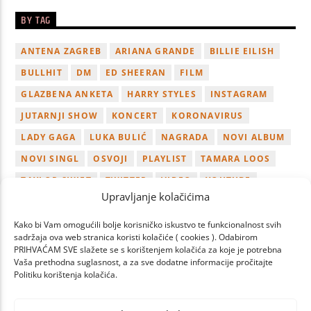
BY TAG
ANTENA ZAGREB
ARIANA GRANDE
BILLIE EILISH
BULLHIT
DM
ED SHEERAN
FILM
GLAZBENA ANKETA
HARRY STYLES
INSTAGRAM
JUTARNJI SHOW
KONCERT
KORONAVIRUS
LADY GAGA
LUKA BULIĆ
NAGRADA
NOVI ALBUM
NOVI SINGL
OSVOJI
PLAYLIST
TAMARA LOOS
TAYLOR SWIFT
TWITTER
VIDEO
YOUTUBE
Upravljanje kolačićima
ZAGREB
Kako bi Vam omogućili bolje korisničko iskustvo te funkcionalnost svih
sadržaja ova web stranica koristi kolačiće ( cookies ). Odabirom
PRIHVAĆAM SVE slažete se s korištenjem kolačića za koje je potrebna
Vaša prethodna suglasnost, a za sve dodatne informacije pročitajte
Politiku korištenja kolačića.
PAGES