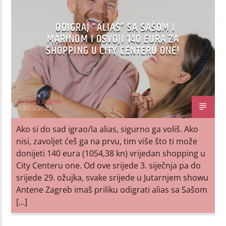
ODIGRAJ “ALIAS” SA SAŠOM I
MARINOM I OSVOJI 140 EURA ZA
SHOPPING U CITY CENTERU ONE!
Antena Zagreb
19/03/2023
Ako si do sad igrao/la alias, sigurno ga voliš. Ako
nisi, zavoljet ćeš ga na prvu, tim više što ti može
donijeti 140 eura (1054,38 kn) vrijedan shopping u
City Centeru one. Od ove srijede 3. siječnja pa do
srijede 29. ožujka, svake srijede u Jutarnjem showu
Antene Zagreb imaš priliku odigrati alias sa Sašom
[…]