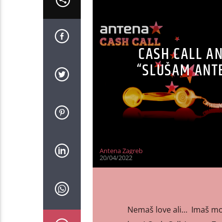
CASH CALL AN
“SLUŠAM ANTE
Antena Zagreb
20/04/2022
Nemaš love ali… Imaš mobi