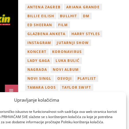
ANTENA ZAGREB
ARIANA GRANDE
BILLIE EILISH
BULLHIT
DM
ED SHEERAN
FILM
GLAZBENA ANKETA
HARRY STYLES
INSTAGRAM
JUTARNJI SHOW
KONCERT
KORONAVIRUS
LADY GAGA
LUKA BULIĆ
NAGRADA
NOVI ALBUM
NOVI SINGL
OSVOJI
PLAYLIST
TAMARA LOOS
TAYLOR SWIFT
TWITTER
VIDEO
YOUTUBE
Upravljanje kolačićima
ZAGREB
orisničko iskustvo te funkcionalnost svih sadržaja ova web stranica koristi
om PRIHVAĆAM SVE slažete se s korištenjem kolačića za koje je potrebna
za sve dodatne informacije pročitajte Politiku korištenja kolačića.