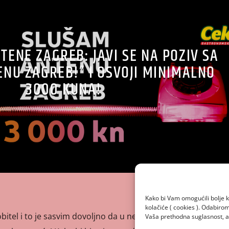
TENE ZAGREB: JAVI SE NA POZIV SA
NU ZAGREB!” I OSVOJI MINIMALNO
3000 KUNA!
Kako bi Vam omogućili bolje k
kolačiće ( cookies ). Odabir
tel i to je sasvim dovoljno da u nekoliko sekundi imaš
Vaša prethodna suglasnost, a 