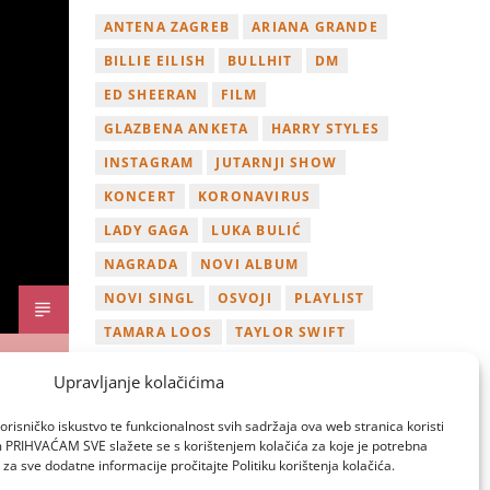
ANTENA ZAGREB
ARIANA GRANDE
BILLIE EILISH
BULLHIT
DM
ED SHEERAN
FILM
GLAZBENA ANKETA
HARRY STYLES
INSTAGRAM
JUTARNJI SHOW
KONCERT
KORONAVIRUS
LADY GAGA
LUKA BULIĆ
NAGRADA
NOVI ALBUM
NOVI SINGL
OSVOJI
PLAYLIST
TAMARA LOOS
TAYLOR SWIFT
TWITTER
VIDEO
YOUTUBE
Upravljanje kolačićima
ZAGREB
orisničko iskustvo te funkcionalnost svih sadržaja ova web stranica koristi
om PRIHVAĆAM SVE slažete se s korištenjem kolačića za koje je potrebna
za sve dodatne informacije pročitajte Politiku korištenja kolačića.