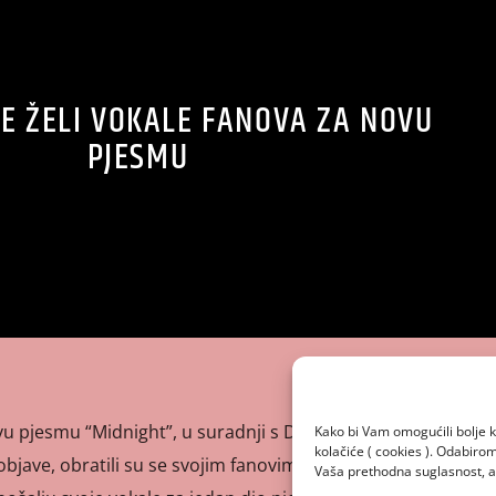
E ŽELI VOKALE FANOVA ZA NOVU
PJESMU
u pjesmu “Midnight”, u suradnji s Dj-om Alessom, 8.
Kako bi Vam omogućili bolje k
kolačiće ( cookies ). Odabir
u objave, obratili su se svojim fanovima na društvenim
Vaša prethodna suglasnost, a 