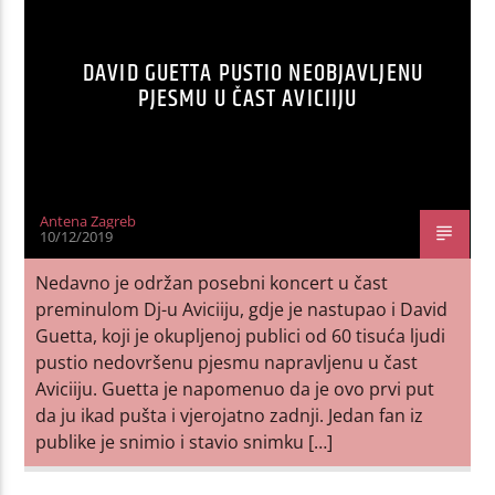
DAVID GUETTA PUSTIO NEOBJAVLJENU
PJESMU U ČAST AVICIIJU
Antena Zagreb
10/12/2019
Nedavno je održan posebni koncert u čast
preminulom Dj-u Aviciiju, gdje je nastupao i David
Guetta, koji je okupljenoj publici od 60 tisuća ljudi
pustio nedovršenu pjesmu napravljenu u čast
Aviciiju. Guetta je napomenuo da je ovo prvi put
da ju ikad pušta i vjerojatno zadnji. Jedan fan iz
publike je snimio i stavio snimku […]