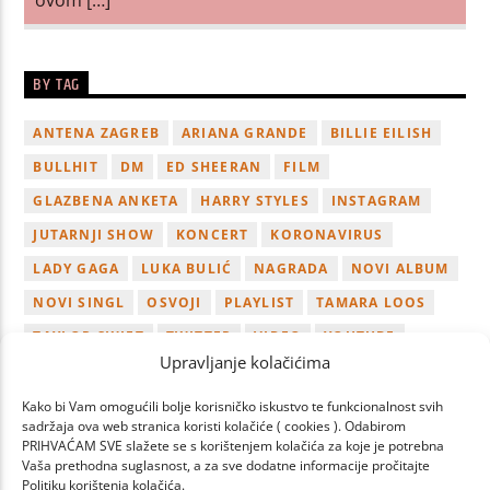
BY TAG
ANTENA ZAGREB
ARIANA GRANDE
BILLIE EILISH
BULLHIT
DM
ED SHEERAN
FILM
GLAZBENA ANKETA
HARRY STYLES
INSTAGRAM
JUTARNJI SHOW
KONCERT
KORONAVIRUS
LADY GAGA
LUKA BULIĆ
NAGRADA
NOVI ALBUM
NOVI SINGL
OSVOJI
PLAYLIST
TAMARA LOOS
TAYLOR SWIFT
TWITTER
VIDEO
YOUTUBE
Upravljanje kolačićima
ZAGREB
Kako bi Vam omogućili bolje korisničko iskustvo te funkcionalnost svih
sadržaja ova web stranica koristi kolačiće ( cookies ). Odabirom
PRIHVAĆAM SVE slažete se s korištenjem kolačića za koje je potrebna
Vaša prethodna suglasnost, a za sve dodatne informacije pročitajte
Politiku korištenja kolačića.