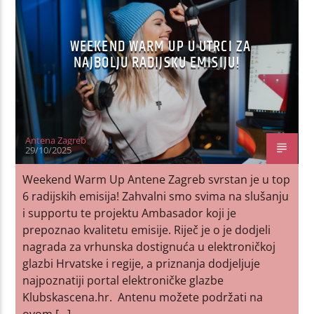
WEEKEND WARM UP U UTRCI ZA
NAJBOLJU RADIJSKU EMISIJU!
Antena Zagreb
29/10/2025
Weekend Warm Up Antene Zagreb svrstan je u top
6 radijskih emisija! Zahvalni smo svima na slušanju
i supportu te projektu Ambasador koji je
prepoznao kvalitetu emisije. Riječ je o je dodjeli
nagrada za vrhunska dostignuća u elektroničkoj
glazbi Hrvatske i regije, a priznanja dodjeljuje
najpoznatiji portal elektroničke glazbe
Klubskascena.hr. Antenu možete podržati na
ovom […]