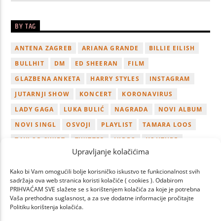
BY TAG
ANTENA ZAGREB
ARIANA GRANDE
BILLIE EILISH
BULLHIT
DM
ED SHEERAN
FILM
GLAZBENA ANKETA
HARRY STYLES
INSTAGRAM
JUTARNJI SHOW
KONCERT
KORONAVIRUS
LADY GAGA
LUKA BULIĆ
NAGRADA
NOVI ALBUM
NOVI SINGL
OSVOJI
PLAYLIST
TAMARA LOOS
TAYLOR SWIFT
TWITTER
VIDEO
YOUTUBE
Upravljanje kolačićima
ZAGREB
Kako bi Vam omogućili bolje korisničko iskustvo te funkcionalnost svih
sadržaja ova web stranica koristi kolačiće ( cookies ). Odabirom
PRIHVAĆAM SVE slažete se s korištenjem kolačića za koje je potrebna
Vaša prethodna suglasnost, a za sve dodatne informacije pročitajte
Politiku korištenja kolačića.