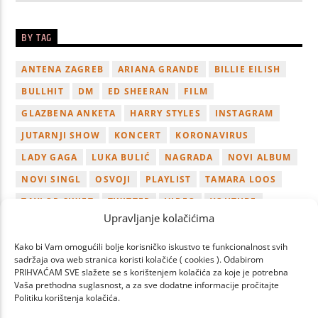
BY TAG
ANTENA ZAGREB
ARIANA GRANDE
BILLIE EILISH
BULLHIT
DM
ED SHEERAN
FILM
GLAZBENA ANKETA
HARRY STYLES
INSTAGRAM
JUTARNJI SHOW
KONCERT
KORONAVIRUS
LADY GAGA
LUKA BULIĆ
NAGRADA
NOVI ALBUM
NOVI SINGL
OSVOJI
PLAYLIST
TAMARA LOOS
TAYLOR SWIFT
TWITTER
VIDEO
YOUTUBE
Upravljanje kolačićima
ZAGREB
Kako bi Vam omogućili bolje korisničko iskustvo te funkcionalnost svih
sadržaja ova web stranica koristi kolačiće ( cookies ). Odabirom
PRIHVAĆAM SVE slažete se s korištenjem kolačića za koje je potrebna
Vaša prethodna suglasnost, a za sve dodatne informacije pročitajte
Politiku korištenja kolačića.