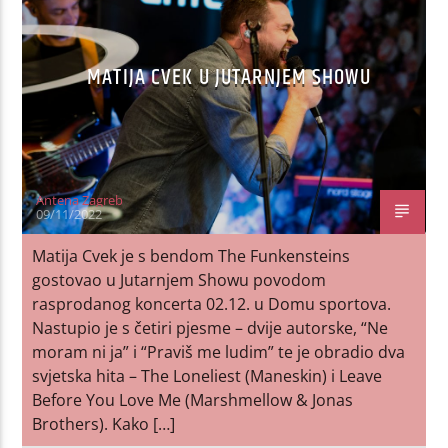
MATIJA CVEK U JUTARNJEM SHOWU
Antena Zagreb
09/11/2022
Matija Cvek je s bendom The Funkensteins
gostovao u Jutarnjem Showu povodom
rasprodanog koncerta 02.12. u Domu sportova.
Nastupio je s četiri pjesme – dvije autorske, “Ne
moram ni ja” i “Praviš me ludim” te je obradio dva
svjetska hita – The Loneliest (Maneskin) i Leave
Before You Love Me (Marshmellow & Jonas
Brothers). Kako […]