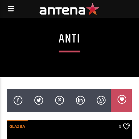
ANTI
GLAZBA
0