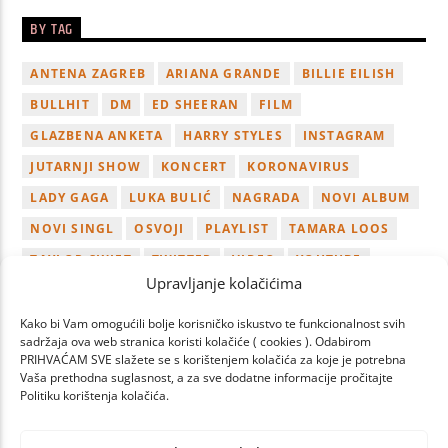
BY TAG
ANTENA ZAGREB
ARIANA GRANDE
BILLIE EILISH
BULLHIT
DM
ED SHEERAN
FILM
GLAZBENA ANKETA
HARRY STYLES
INSTAGRAM
JUTARNJI SHOW
KONCERT
KORONAVIRUS
LADY GAGA
LUKA BULIĆ
NAGRADA
NOVI ALBUM
NOVI SINGL
OSVOJI
PLAYLIST
TAMARA LOOS
TAYLOR SWIFT
TWITTER
VIDEO
YOUTUBE
Upravljanje kolačićima
ZAGREB
Kako bi Vam omogućili bolje korisničko iskustvo te funkcionalnost svih
sadržaja ova web stranica koristi kolačiće ( cookies ). Odabirom
PRIHVAĆAM SVE slažete se s korištenjem kolačića za koje je potrebna
Vaša prethodna suglasnost, a za sve dodatne informacije pročitajte
Politiku korištenja kolačića.
PAGES