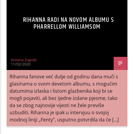
RIHANNA RADI NA NOVOM ALBUMU S
PHARRELLOM WILLIAMSOM
Antena Zagreb
11/02/2020
Rihanna fanove već dulje od godinu dana muči s
glasinama o svom devetom albumu, s mogućim
datumima izlaska i listom glazbenika koji bi se
mogli pojaviti, ali bez ijedne izdane pjesme, tako
da se zbog najnovije vijesti ne žele previše
uzbuditi. Rihanna je ipak u intervjuu o svojoj
modnoj liniji „Fenty”, usputno potvrdila da će […]