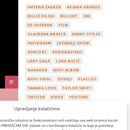
ANTENA ZAGREB
ARIANA GRANDE
BILLIE EILISH
BULLHIT
DM
ED SHEERAN
FILM
GLAZBENA ANKETA
HARRY STYLES
INSTAGRAM
JUTARNJI SHOW
KONCERT
KORONAVIRUS
LADY GAGA
LUKA BULIĆ
NAGRADA
NOVI ALBUM
NOVI SINGL
OSVOJI
PLAYLIST
TAMARA LOOS
TAYLOR SWIFT
TWITTER
VIDEO
YOUTUBE
ZAGREB
Upravljanje kolačićima
orisničko iskustvo te funkcionalnost svih sadržaja ova web stranica koristi
om PRIHVAĆAM SVE slažete se s korištenjem kolačića za koje je potrebna