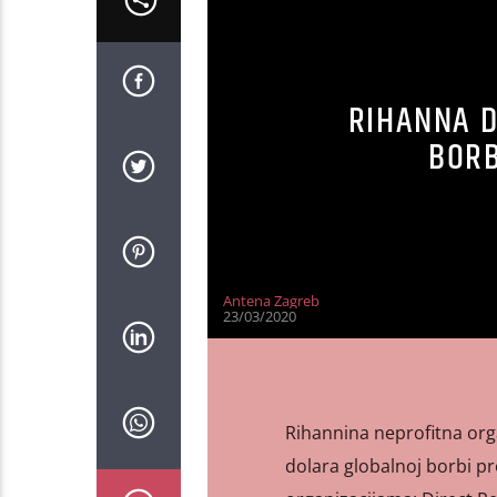
RIHANNA D
BORB
Antena Zagreb
23/03/2020
Rihannina neprofitna orga
dolara globalnoj borbi pr