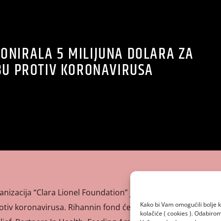
ONIRALA 5 MILIJUNA DOLARA ZA
U PROTIV KORONAVIRUSA
nizacija “Clara Lionel Foundation” je donirala 5 milijuna
Kako bi Vam omogućili bolje k
otiv koronavirusa. Rihannin fond će surađivati sa sljedećim
kolačiće ( cookies ). Odabir