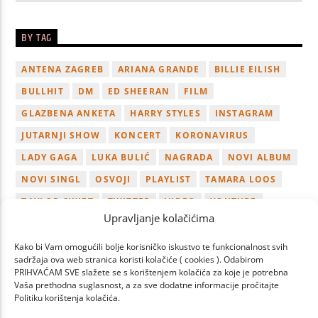
BY TAG
ANTENA ZAGREB
ARIANA GRANDE
BILLIE EILISH
BULLHIT
DM
ED SHEERAN
FILM
GLAZBENA ANKETA
HARRY STYLES
INSTAGRAM
JUTARNJI SHOW
KONCERT
KORONAVIRUS
LADY GAGA
LUKA BULIĆ
NAGRADA
NOVI ALBUM
NOVI SINGL
OSVOJI
PLAYLIST
TAMARA LOOS
TAYLOR SWIFT
TWITTER
VIDEO
YOUTUBE
Upravljanje kolačićima
ZAGREB
Kako bi Vam omogućili bolje korisničko iskustvo te funkcionalnost svih
sadržaja ova web stranica koristi kolačiće ( cookies ). Odabirom
PRIHVAĆAM SVE slažete se s korištenjem kolačića za koje je potrebna
Vaša prethodna suglasnost, a za sve dodatne informacije pročitajte
Politiku korištenja kolačića.