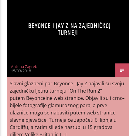
BEYONCE I JAY Z NA ZAJEDNIČKOJ
TURNEJI
Antena Zagreb
15/03/2018
Slavni glazbeni par Beyonce i Jay Z najavili su svoju
zajedničku ljetnu turneju “On The Run 2”
putem Beyonceine web stranice. Objavili su i crno-
bijele fotografije glamuroznog para, a prve
ulaznice mogu se nabaviti putem web stranice
slavne pjevačice. Turneja će započeti 6. lipnja u
Cardiffu, a zatim slijede nastupi u 15 gradova
diljem Velike Britanije […]