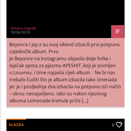
Antena Zagreb
18/06/2018
Beyonce i Jay-z su ovaj vikend izbacili prvi potpuno
zajednički album. Prvo
je Beyonce na Instagramu objavila dvije fotke i
isječak spota za pjesmu APESHIT, koji je snimljen
u Louvreu, i time najavila cijeli album. Ne bi nas
trebalo čuditi što je album izbacila tako iznenada
jer je i posljednja dva izbacila na potpuno isti način
– skroz nenajavljeno. Iako su nakon njezinog
albuma Lemonade krenule priče […]
GLAZBA
0