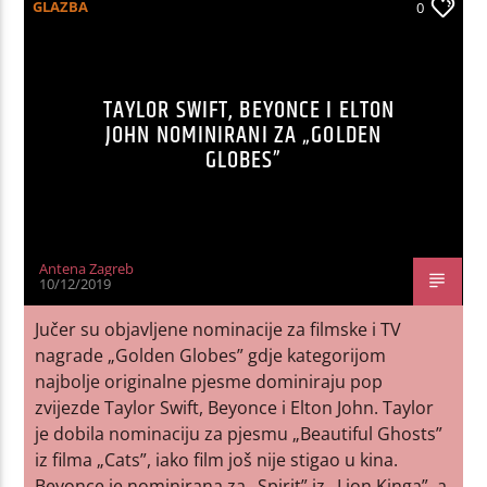
GLAZBA
0
TAYLOR SWIFT, BEYONCE I ELTON
JOHN NOMINIRANI ZA „GOLDEN
GLOBES”
Antena Zagreb
10/12/2019
Jučer su objavljene nominacije za filmske i TV
nagrade „Golden Globes” gdje kategorijom
najbolje originalne pjesme dominiraju pop
zvijezde Taylor Swift, Beyonce i Elton John. Taylor
je dobila nominaciju za pjesmu „Beautiful Ghosts”
iz filma „Cats”, iako film još nije stigao u kina.
Beyonce je nominirana za „Spirit” iz „Lion Kinga”, a