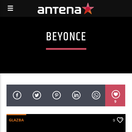
BEYONCE
9
GLAZBA
9