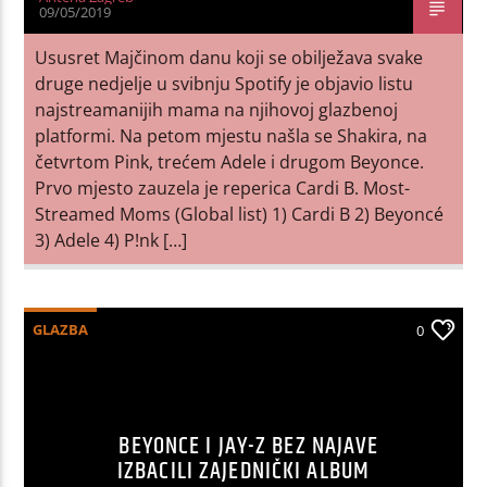
09/05/2019
Ususret Majčinom danu koji se obilježava svake
druge nedjelje u svibnju Spotify je objavio listu
najstreamanijih mama na njihovoj glazbenoj
platformi. Na petom mjestu našla se Shakira, na
četvrtom Pink, trećem Adele i drugom Beyonce.
Prvo mjesto zauzela je reperica Cardi B. Most-
Streamed Moms (Global list) 1) Cardi B 2) Beyoncé
3) Adele 4) P!nk […]
GLAZBA
0
BEYONCE I JAY-Z BEZ NAJAVE
IZBACILI ZAJEDNIČKI ALBUM