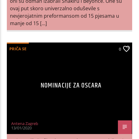
oni su odmah izabrali Shakiru i Beyonce. One su
ovaj put skoro univerzalno oduševile s
nevjerojatnim preformansom od 15 pjesama u
manje od 15 […]
PRIČA SE
0
NOMINACIJE ZA OSCARA
Antena Zagreb
13/01/2020