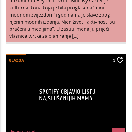
dokumentu Beyonce tvrdi: “Blue Ivy Carter je
kulturna ikona koja je bila proglašena ‘mini
modnom zvijezdom’ i godinama je slave zbog
njenih modnih izdanja. Njen život i aktivnosti su
praćeni u medijima”. U zaštiti imena ju priječi
vlasnica tvrtke za planiranje […]
GLAZBA
0
SPOTIFY OBJAVIO LISTU
NAJSLUŠANIJIH MAMA
Antena Zagreb