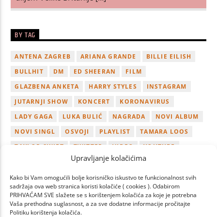
BY TAG
ANTENA ZAGREB
ARIANA GRANDE
BILLIE EILISH
BULLHIT
DM
ED SHEERAN
FILM
GLAZBENA ANKETA
HARRY STYLES
INSTAGRAM
JUTARNJI SHOW
KONCERT
KORONAVIRUS
LADY GAGA
LUKA BULIĆ
NAGRADA
NOVI ALBUM
NOVI SINGL
OSVOJI
PLAYLIST
TAMARA LOOS
TAYLOR SWIFT
TWITTER
VIDEO
YOUTUBE
Upravljanje kolačićima
ZAGREB
Kako bi Vam omogućili bolje korisničko iskustvo te funkcionalnost svih
sadržaja ova web stranica koristi kolačiće ( cookies ). Odabirom
PRIHVAĆAM SVE slažete se s korištenjem kolačića za koje je potrebna
Vaša prethodna suglasnost, a za sve dodatne informacije pročitajte
Politiku korištenja kolačića.