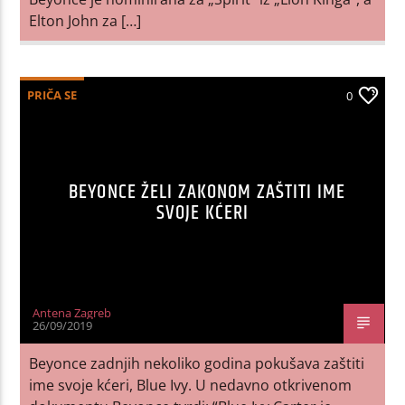
Elton John za […]
PRIČA SE
0
BEYONCE ŽELI ZAKONOM ZAŠTITI IME
SVOJE KĆERI
Antena Zagreb
26/09/2019
Beyonce zadnjih nekoliko godina pokušava zaštiti
ime svoje kćeri, Blue Ivy. U nedavno otkrivenom