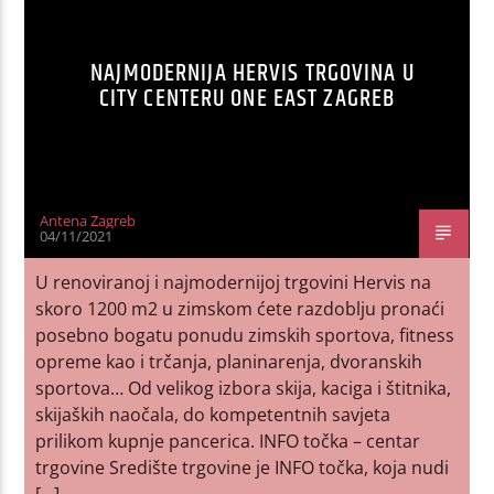
NAJMODERNIJA HERVIS TRGOVINA U
CITY CENTERU ONE EAST ZAGREB
Antena Zagreb
04/11/2021
U renoviranoj i najmodernijoj trgovini Hervis na
skoro 1200 m2 u zimskom ćete razdoblju pronaći
posebno bogatu ponudu zimskih sportova, fitness
opreme kao i trčanja, planinarenja, dvoranskih
sportova… Od velikog izbora skija, kaciga i štitnika,
skijaških naočala, do kompetentnih savjeta
prilikom kupnje pancerica. INFO točka – centar
trgovine Središte trgovine je INFO točka, koja nudi
[…]