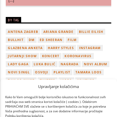
BY TAG
ANTENA ZAGREB
ARIANA GRANDE
BILLIE EILISH
BULLHIT
DM
ED SHEERAN
FILM
GLAZBENA ANKETA
HARRY STYLES
INSTAGRAM
JUTARNJI SHOW
KONCERT
KORONAVIRUS
LADY GAGA
LUKA BULIĆ
NAGRADA
NOVI ALBUM
NOVI SINGL
OSVOJI
PLAYLIST
TAMARA LOOS
TAYLOR SWIFT
TWITTER
VIDEO
YOUTUBE
Upravljanje kolačićima
ZAGREB
Kako bi Vam omogućili bolje korisničko iskustvo te funkcionalnost svih
sadržaja ova web stranica koristi kolačiće ( cookies ). Odabirom
PRIHVAĆAM SVE slažete se s korištenjem kolačića za koje je potrebna
Vaša prethodna suglasnost, a za sve dodatne informacije pročitajte
Politiku korištenja kolačića.