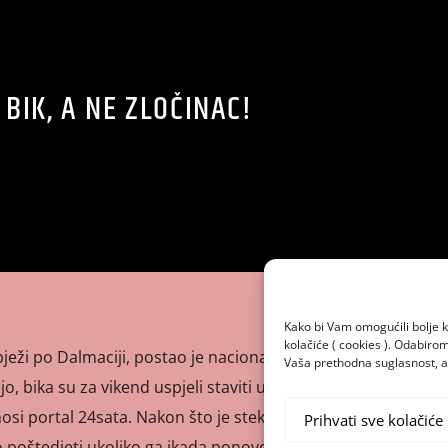
BIK, A NE ZLOČINAC!
Kako bi Vam omogućili bolje k
kolačiće ( cookies ). Odabir
bježi po Dalmaciji, postao je nacionalni heroj. Kako je
Vaša prethodna suglasnost, a 
 bika su za vikend uspjeli staviti u tor ali Jerry je odlučio
nosi portal 24sata. Nakon što je stekao svoju internetsku
Prihvati sve kolačiće
o poštedjeti ukoliko ga ikada ponovo ulove. Podsjetimo, […]