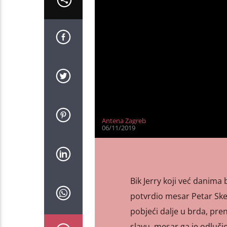
Antena Zagreb
06/11/2019
Bik Jerry koji već danima 
potvrdio mesar Petar Skejo,
pobjeći dalje u brda, pre
slavu, mesar ga je odluči