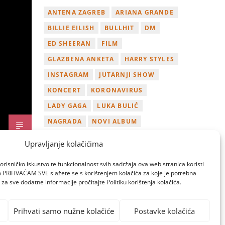
ANTENA ZAGREB
ARIANA GRANDE
BILLIE EILISH
BULLHIT
DM
ED SHEERAN
FILM
GLAZBENA ANKETA
HARRY STYLES
INSTAGRAM
JUTARNJI SHOW
KONCERT
KORONAVIRUS
LADY GAGA
LUKA BULIĆ
NAGRADA
NOVI ALBUM
NOVI SINGL
OSVOJI
PLAYLIST
Upravljanje kolačićima
TAMARA LOOS
TAYLOR SWIFT
orisničko iskustvo te funkcionalnost svih sadržaja ova web stranica koristi
TWITTER
VIDEO
YOUTUBE
om PRIHVAĆAM SVE slažete se s korištenjem kolačića za koje je potrebna
za sve dodatne informacije pročitajte Politiku korištenja kolačića.
ZAGREB
Prihvati samo nužne kolačiće
Postavke kolačića