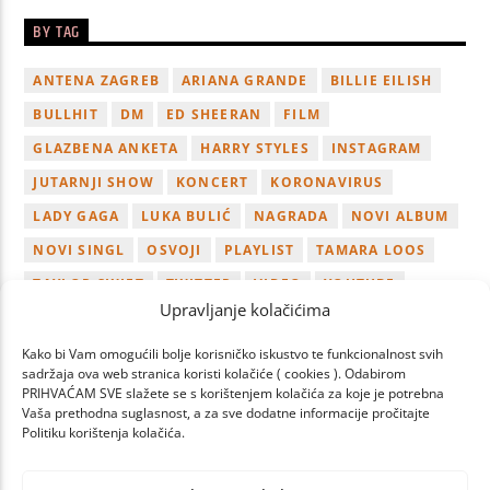
BY TAG
ANTENA ZAGREB
ARIANA GRANDE
BILLIE EILISH
BULLHIT
DM
ED SHEERAN
FILM
GLAZBENA ANKETA
HARRY STYLES
INSTAGRAM
JUTARNJI SHOW
KONCERT
KORONAVIRUS
LADY GAGA
LUKA BULIĆ
NAGRADA
NOVI ALBUM
NOVI SINGL
OSVOJI
PLAYLIST
TAMARA LOOS
TAYLOR SWIFT
TWITTER
VIDEO
YOUTUBE
Upravljanje kolačićima
ZAGREB
Kako bi Vam omogućili bolje korisničko iskustvo te funkcionalnost svih
sadržaja ova web stranica koristi kolačiće ( cookies ). Odabirom
PRIHVAĆAM SVE slažete se s korištenjem kolačića za koje je potrebna
Vaša prethodna suglasnost, a za sve dodatne informacije pročitajte
Politiku korištenja kolačića.
PAGES