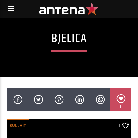
BJELICA
1
BULLHIT
1