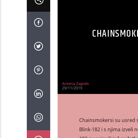
CHAINSMOKE
Antena Zagreb
29/11/2019
Chainsmokersi su usred s
Blink-182 i s njima izvel