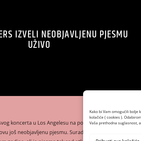
RS IZVELI NEOBJAVLJENU PJESMU
UŽIVO
Kako bi Vam omogućili bolje k
kolačiće ( cookies ). Odabir
vog koncerta u Los Angelesu na pozornicu pozvali bend
Vaša prethodna suglasnost, a 
i novu još neobjavljenu pjesmu. Suradnju s s bendom Blink-
Prihvati sve kolačiće