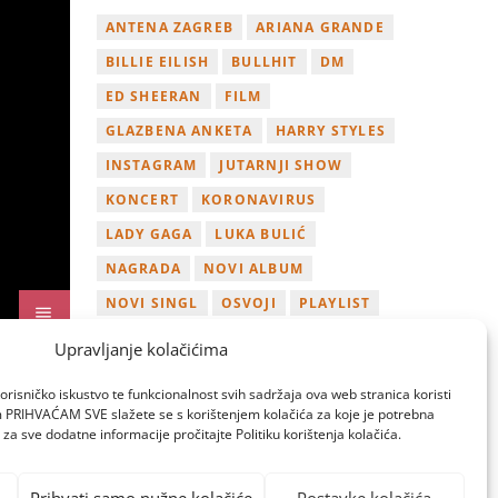
ANTENA ZAGREB
ARIANA GRANDE
BILLIE EILISH
BULLHIT
DM
ED SHEERAN
FILM
GLAZBENA ANKETA
HARRY STYLES
INSTAGRAM
JUTARNJI SHOW
KONCERT
KORONAVIRUS
LADY GAGA
LUKA BULIĆ
NAGRADA
NOVI ALBUM
NOVI SINGL
OSVOJI
PLAYLIST
TAMARA LOOS
TAYLOR SWIFT
Upravljanje kolačićima
TWITTER
VIDEO
YOUTUBE
orisničko iskustvo te funkcionalnost svih sadržaja ova web stranica koristi
ZAGREB
om PRIHVAĆAM SVE slažete se s korištenjem kolačića za koje je potrebna
za sve dodatne informacije pročitajte Politiku korištenja kolačića.
Prihvati samo nužne kolačiće
Postavke kolačića