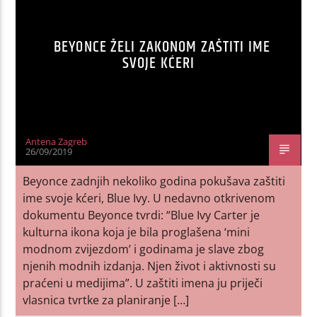
BEYONCE ŽELI ZAKONOM ZAŠTITI IME
SVOJE KĆERI
Antena Zagreb
26/09/2019
Beyonce zadnjih nekoliko godina pokušava zaštiti
ime svoje kćeri, Blue Ivy. U nedavno otkrivenom
dokumentu Beyonce tvrdi: “Blue Ivy Carter je
kulturna ikona koja je bila proglašena ‘mini
modnom zvijezdom’ i godinama je slave zbog
njenih modnih izdanja. Njen život i aktivnosti su
praćeni u medijima”. U zaštiti imena ju priječi
vlasnica tvrtke za planiranje […]