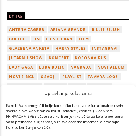
BY TAG
ANTENA ZAGREB
ARIANA GRANDE
BILLIE EILISH
BULLHIT
DM
ED SHEERAN
FILM
GLAZBENA ANKETA
HARRY STYLES
INSTAGRAM
JUTARNJI SHOW
KONCERT
KORONAVIRUS
LADY GAGA
LUKA BULIĆ
NAGRADA
NOVI ALBUM
NOVI SINGL
OSVOJI
PLAYLIST
TAMARA LOOS
TAYLOR SWIFT
TWITTER
VIDEO
YOUTUBE
Upravljanje kolačićima
ZAGREB
Kako bi Vam omogućili bolje korisničko iskustvo te funkcionalnost svih
sadržaja ova web stranica koristi kolačiće ( cookies ). Odabirom
PRIHVAĆAM SVE slažete se s korištenjem kolačića za koje je potrebna
Vaša prethodna suglasnost, a za sve dodatne informacije pročitajte
Politiku korištenja kolačića.