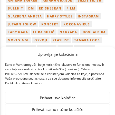
ANTENA ZAGREB
ARIANA GRANDE
BILLIE EILISH
BULLHIT
DM
ED SHEERAN
FILM
GLAZBENA ANKETA
HARRY STYLES
INSTAGRAM
JUTARNJI SHOW
KONCERT
KORONAVIRUS
LADY GAGA
LUKA BULIĆ
NAGRADA
NOVI ALBUM
NOVI SINGL
OSVOJI
PLAYLIST
TAMARA LOOS
TAYLOR SWIFT
TWITTER
VIDEO
YOUTUBE
Upravljanje kolačićima
ZAGREB
Kako bi Vam omogućili bolje korisničko iskustvo te funkcionalnost svih
sadržaja ova web stranica koristi kolačiće ( cookies ). Odabirom
PRIHVAĆAM SVE slažete se s korištenjem kolačića za koje je potrebna
Vaša prethodna suglasnost, a za sve dodatne informacije pročitajte
Politiku korištenja kolačića.
PAGES
Prihvati sve kolačiće
Prihvati samo nužne kolačiće