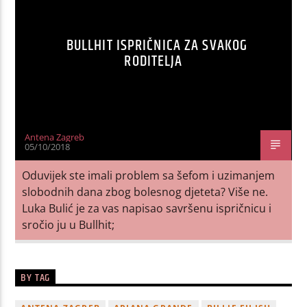
BULLHIT ISPRIČNICA ZA SVAKOG
RODITELJA
Antena Zagreb
05/10/2018
Oduvijek ste imali problem sa šefom i uzimanjem
slobodnih dana zbog bolesnog djeteta? Više ne.
Luka Bulić je za vas napisao savršenu ispričnicu i
sročio ju u Bullhit;
BY TAG