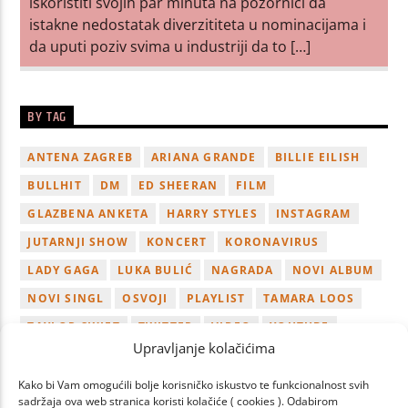
iskoristiti svojih par minuta na pozornici da
istakne nedostatak diverzititeta u nominacijama i
da uputi poziv svima u industriji da to […]
BY TAG
ANTENA ZAGREB
ARIANA GRANDE
BILLIE EILISH
BULLHIT
DM
ED SHEERAN
FILM
GLAZBENA ANKETA
HARRY STYLES
INSTAGRAM
JUTARNJI SHOW
KONCERT
KORONAVIRUS
LADY GAGA
LUKA BULIĆ
NAGRADA
NOVI ALBUM
NOVI SINGL
OSVOJI
PLAYLIST
TAMARA LOOS
TAYLOR SWIFT
TWITTER
VIDEO
YOUTUBE
Upravljanje kolačićima
ZAGREB
Kako bi Vam omogućili bolje korisničko iskustvo te funkcionalnost svih
sadržaja ova web stranica koristi kolačiće ( cookies ). Odabirom