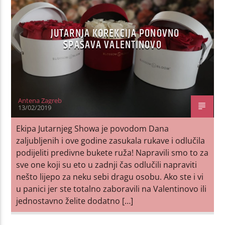
JUTARNJA KOREKCIJA PONOVNO
SPAŠAVA VALENTINOVO
Antena Zagreb
13/02/2019
Ekipa Jutarnjeg Showa je povodom Dana
zaljubljenih i ove godine zasukala rukave i odlučila
podijeliti predivne bukete ruža! Napravili smo to za
sve one koji su eto u zadnji čas odlučili napraviti
nešto lijepo za neku sebi dragu osobu. Ako ste i vi
u panici jer ste totalno zaboravili na Valentinovo ili
jednostavno želite dodatno […]