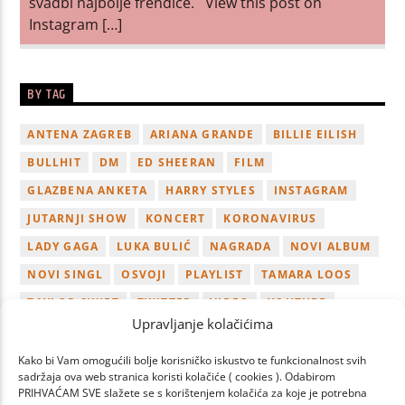
svadbi najbolje frendice. View this post on
Instagram […]
BY TAG
ANTENA ZAGREB
ARIANA GRANDE
BILLIE EILISH
BULLHIT
DM
ED SHEERAN
FILM
GLAZBENA ANKETA
HARRY STYLES
INSTAGRAM
JUTARNJI SHOW
KONCERT
KORONAVIRUS
LADY GAGA
LUKA BULIĆ
NAGRADA
NOVI ALBUM
NOVI SINGL
OSVOJI
PLAYLIST
TAMARA LOOS
TAYLOR SWIFT
TWITTER
VIDEO
YOUTUBE
Upravljanje kolačićima
ZAGREB
Kako bi Vam omogućili bolje korisničko iskustvo te funkcionalnost svih
sadržaja ova web stranica koristi kolačiće ( cookies ). Odabirom
PRIHVAĆAM SVE slažete se s korištenjem kolačića za koje je potrebna