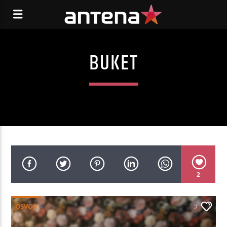
BUKET
2
OSVOJI
2