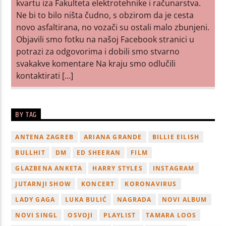
kvartu iza Fakulteta elektrotehnike i računarstva.
Ne bi to bilo ništa čudno, s obzirom da je cesta
novo asfaltirana, no vozači su ostali malo zbunjeni.
Objavili smo fotku na našoj Facebook stranici u
potrazi za odgovorima i dobili smo stvarno
svakakve komentare Na kraju smo odlučili
kontaktirati […]
BY TAG
ANTENA ZAGREB
ARIANA GRANDE
BILLIE EILISH
BULLHIT
DM
ED SHEERAN
FILM
GLAZBENA ANKETA
HARRY STYLES
INSTAGRAM
JUTARNJI SHOW
KONCERT
KORONAVIRUS
LADY GAGA
LUKA BULIĆ
NAGRADA
NOVI ALBUM
NOVI SINGL
OSVOJI
PLAYLIST
TAMARA LOOS