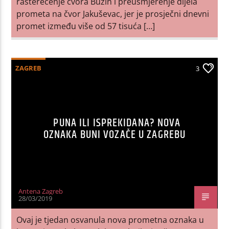
rasterećenje čvora Buzin i preusmjerenje dijela
prometa na čvor Jakuševac, jer je prosječni dnevni
promet između više od 57 tisuća […]
ZAGREB
3
PUNA ILI ISPREKIDANA? NOVA
OZNAKA BUNI VOZAČE U ZAGREBU
Antena Zagreb
28/03/2019
Ovaj je tjedan osvanula nova prometna oznaka u