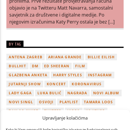
profilima. Prve rezultate provjetravanja računa
objavio je na Twitteru Matt Navarra, samostalni
savjetnik za društvene i digitalne medije. Po
njegovim izračunima Katy Perry ostala je bez […]
BY TAG
ANTENA ZAGREB
ARIANA GRANDE
BILLIE EILISH
BULLHIT
DM
ED SHEERAN
FILM
GLAZBENA ANKETA
HARRY STYLES
INSTAGRAM
JUTARNJI SHOW
KONCERT
KORONAVIRUS
LADY GAGA
LUKA BULIĆ
NAGRADA
NOVI ALBUM
NOVI SINGL
OSVOJI
PLAYLIST
TAMARA LOOS
TAYLOR SWIFT
TWITTER
VIDEO
YOUTUBE
Upravljanje kolačićima
ZAGREB
Kako bi Vam omogućili bolje korisničko iskustvo te funkcionalnost svih