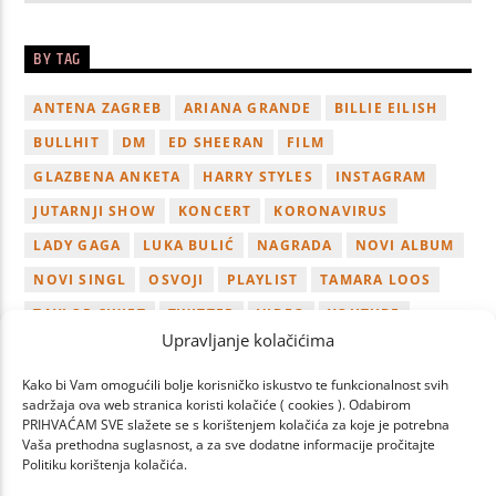
BY TAG
ANTENA ZAGREB
ARIANA GRANDE
BILLIE EILISH
BULLHIT
DM
ED SHEERAN
FILM
GLAZBENA ANKETA
HARRY STYLES
INSTAGRAM
JUTARNJI SHOW
KONCERT
KORONAVIRUS
LADY GAGA
LUKA BULIĆ
NAGRADA
NOVI ALBUM
NOVI SINGL
OSVOJI
PLAYLIST
TAMARA LOOS
TAYLOR SWIFT
TWITTER
VIDEO
YOUTUBE
Upravljanje kolačićima
ZAGREB
Kako bi Vam omogućili bolje korisničko iskustvo te funkcionalnost svih
sadržaja ova web stranica koristi kolačiće ( cookies ). Odabirom
PRIHVAĆAM SVE slažete se s korištenjem kolačića za koje je potrebna
Vaša prethodna suglasnost, a za sve dodatne informacije pročitajte
Politiku korištenja kolačića.