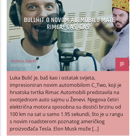
BULLHIT O NOVOM AUTMOBILU MATE
RIMCA! GAS, GAS
Antena Zagreb
09/03/2018
Luka Bulić je, baš kao i ostatak svijeta,
impresioniran novim automobilom C_Two, koji je
hrvatska tvrtka Rimac Automobili predstavila na
ovotjednom auto sajmu u Ženevi. Njegova četiri
električna motora sposobna su dostići brzinu od
100 km na sat u samo 1.95 sekundi, što je u rangu
s novim roadsterom poznatog američkog
proizvođača Tesla. Elon Musk može […]