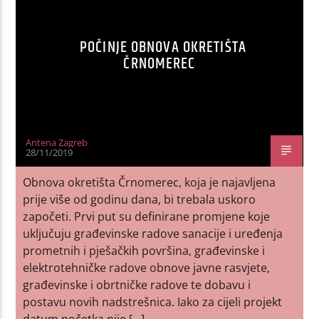
POČINJE OBNOVA OKRETIŠTA
ČRNOMEREC
Antena Zagreb
28/11/2019
Obnova okretišta Črnomerec, koja je najavljena
prije više od godinu dana, bi trebala uskoro
započeti. Prvi put su definirane promjene koje
uključuju građevinske radove sanacije i uređenja
prometnih i pješačkih površina, građevinske i
elektrotehničke radove obnove javne rasvjete,
građevinske i obrtničke radove te dobavu i
postavu novih nadstrešnica. Iako za cijeli projekt
datum početka nije […]