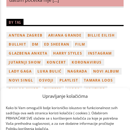
BY TAG
ANTENA ZAGREB
ARIANA GRANDE
BILLIE EILISH
BULLHIT
DM
ED SHEERAN
FILM
GLAZBENA ANKETA
HARRY STYLES
INSTAGRAM
JUTARNJI SHOW
KONCERT
KORONAVIRUS
LADY GAGA
LUKA BULIĆ
NAGRADA
NOVI ALBUM
NOVI SINGL
OSVOJI
PLAYLIST
TAMARA LOOS
TAYLOR SWIFT
TWITTER
VIDEO
YOUTUBE
Upravljanje kolačićima
ZAGREB
Kako bi Vam omogućili bolje korisničko iskustvo te funkcionalnost svih
sadržaja ova web stranica koristi kolačiće ( cookies ). Odabirom
PRIHVAĆAM SVE slažete se s korištenjem kolačića za koje je potrebna
Vaša prethodna suglasnost, a za sve dodatne informacije pročitajte
Politiku korištenja kolačića.