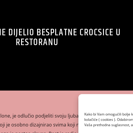
E DIJELIO BESPLATNE CROCSICE U
RESTORANU
Kako bi Vam omogućili bolje k
alone, je odlučio podjeliti svoju ljubav za kričavom obućom
kolačiće ( cookies ). Odabir
koji je osobno dizajnirao svima koji navrate u jedan
Vaša prethodna suglasnost, a 