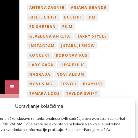
ANTENA ZAGREB
ARIANA GRANDE
BILLIE EILISH
BULLHIT
DM
ED SHEERAN
FILM
GLAZBENA ANKETA
HARRY STYLES
INSTAGRAM
JUTARNJI SHOW
KONCERT
KORONAVIRUS
LADY GAGA
LUKA BULIĆ
NAGRADA
NOVI ALBUM
NOVI SINGL
OSVOJI
PLAYLIST
TAMARA LOOS
TAYLOR SWIFT
TWITTER
VIDEO
YOUTUBE
Upravljanje kolačićima
ZAGREB
orisničko iskustvo te funkcionalnost svih sadržaja ova web stranica koristi
om PRIHVAĆAM SVE slažete se s korištenjem kolačića za koje je potrebna
za sve dodatne informacije pročitajte Politiku korištenja kolačića.