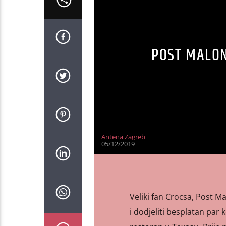
POST MALON
Antena Zagreb
05/12/2019
Veliki fan Crocsa, Post M
i dodjeliti besplatan par 