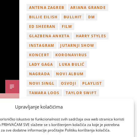
ANTENA ZAGREB
ARIANA GRANDE
BILLIE EILISH
BULLHIT
DM
ED SHEERAN
FILM
GLAZBENA ANKETA
HARRY STYLES
INSTAGRAM
JUTARNJI SHOW
KONCERT
KORONAVIRUS
LADY GAGA
LUKA BULIĆ
NAGRADA
NOVI ALBUM
NOVI SINGL
OSVOJI
PLAYLIST
TAMARA LOOS
TAYLOR SWIFT
TWITTER
VIDEO
YOUTUBE
Upravljanje kolačićima
ZAGREB
orisničko iskustvo te funkcionalnost svih sadržaja ova web stranica koristi
om PRIHVAĆAM SVE slažete se s korištenjem kolačića za koje je potrebna
za sve dodatne informacije pročitajte Politiku korištenja kolačića.