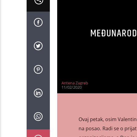
MEĐUNARODN
Antena Zagreb
11/02/2020
Ovaj petak, osim Valentin
na posao. Radi se o prij