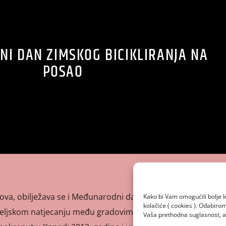
I DAN ZIMSKOG BICIKLIRANJA NA
POSAO
ova, obilježava se i Međunarodni dan zimskog bicikliranja
Kako bi Vam omogućili bolje k
kolačiće ( cookies ). Odabir
ateljskom natjecanju među gradovima, državama i
Vaša prethodna suglasnost, a 