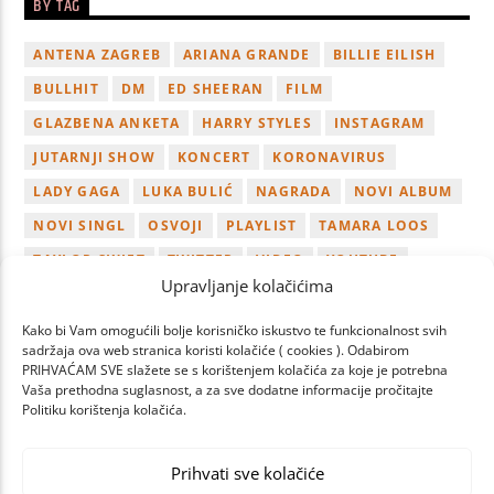
BY TAG
ANTENA ZAGREB
ARIANA GRANDE
BILLIE EILISH
BULLHIT
DM
ED SHEERAN
FILM
GLAZBENA ANKETA
HARRY STYLES
INSTAGRAM
JUTARNJI SHOW
KONCERT
KORONAVIRUS
LADY GAGA
LUKA BULIĆ
NAGRADA
NOVI ALBUM
NOVI SINGL
OSVOJI
PLAYLIST
TAMARA LOOS
TAYLOR SWIFT
TWITTER
VIDEO
YOUTUBE
Upravljanje kolačićima
ZAGREB
Kako bi Vam omogućili bolje korisničko iskustvo te funkcionalnost svih
sadržaja ova web stranica koristi kolačiće ( cookies ). Odabirom
PRIHVAĆAM SVE slažete se s korištenjem kolačića za koje je potrebna
Vaša prethodna suglasnost, a za sve dodatne informacije pročitajte
Politiku korištenja kolačića.
PAGES
Prihvati sve kolačiće