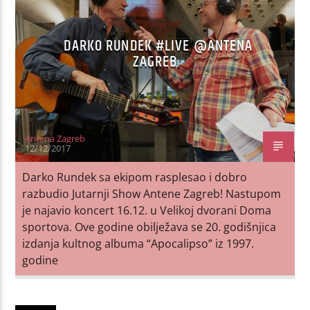
DARKO RUNDEK #LIVE @ANTENA
ZAGREB
Antena Zagreb
12/12/2017
Darko Rundek sa ekipom rasplesao i dobro
razbudio Jutarnji Show Antene Zagreb! Nastupom
je najavio koncert 16.12. u Velikoj dvorani Doma
sportova. Ove godine obilježava se 20. godišnjica
izdanja kultnog albuma “Apocalipso” iz 1997.
godine