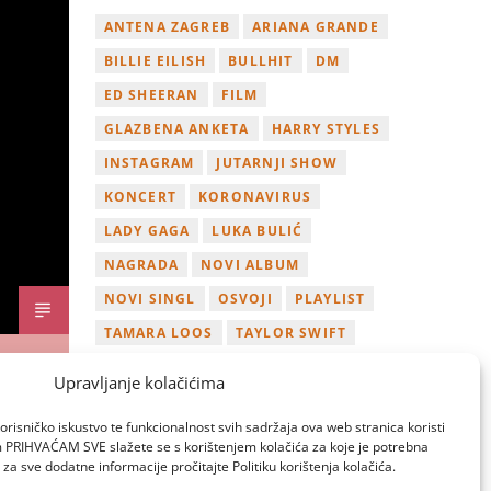
ANTENA ZAGREB
ARIANA GRANDE
BILLIE EILISH
BULLHIT
DM
ED SHEERAN
FILM
GLAZBENA ANKETA
HARRY STYLES
INSTAGRAM
JUTARNJI SHOW
KONCERT
KORONAVIRUS
LADY GAGA
LUKA BULIĆ
NAGRADA
NOVI ALBUM
NOVI SINGL
OSVOJI
PLAYLIST
TAMARA LOOS
TAYLOR SWIFT
TWITTER
VIDEO
YOUTUBE
Upravljanje kolačićima
ZAGREB
orisničko iskustvo te funkcionalnost svih sadržaja ova web stranica koristi
om PRIHVAĆAM SVE slažete se s korištenjem kolačića za koje je potrebna
za sve dodatne informacije pročitajte Politiku korištenja kolačića.