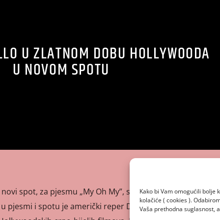
LLO U ZLATNOM DOBU HOLLYWOODA
U NOVOM SPOTU
la novi spot, za pjesmu „My Oh My”, sa novog albuma
Kako bi Vam omogućili bolje k
kolačiće ( cookies ). Odabir
u pjesmi i spotu je američki reper DaBaby, s kojim Camila
Vaša prethodna suglasnost, a 