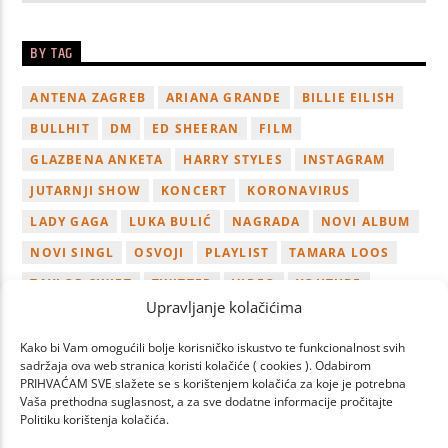
BY TAG
ANTENA ZAGREB
ARIANA GRANDE
BILLIE EILISH
BULLHIT
DM
ED SHEERAN
FILM
GLAZBENA ANKETA
HARRY STYLES
INSTAGRAM
JUTARNJI SHOW
KONCERT
KORONAVIRUS
LADY GAGA
LUKA BULIĆ
NAGRADA
NOVI ALBUM
NOVI SINGL
OSVOJI
PLAYLIST
TAMARA LOOS
TAYLOR SWIFT
TWITTER
VIDEO
YOUTUBE
Upravljanje kolačićima
ZAGREB
Kako bi Vam omogućili bolje korisničko iskustvo te funkcionalnost svih
sadržaja ova web stranica koristi kolačiće ( cookies ). Odabirom
PRIHVAĆAM SVE slažete se s korištenjem kolačića za koje je potrebna
Vaša prethodna suglasnost, a za sve dodatne informacije pročitajte
Politiku korištenja kolačića.