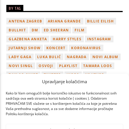
BY TAG
ANTENA ZAGREB
ARIANA GRANDE
BILLIE EILISH
BULLHIT
DM
ED SHEERAN
FILM
GLAZBENA ANKETA
HARRY STYLES
INSTAGRAM
JUTARNJI SHOW
KONCERT
KORONAVIRUS
LADY GAGA
LUKA BULIĆ
NAGRADA
NOVI ALBUM
NOVI SINGL
OSVOJI
PLAYLIST
TAMARA LOOS
TAYLOR SWIFT
TWITTER
VIDEO
YOUTUBE
Upravljanje kolačićima
ZAGREB
Kako bi Vam omogućili bolje korisničko iskustvo te funkcionalnost svih
sadržaja ova web stranica koristi kolačiće ( cookies ). Odabirom
PRIHVAĆAM SVE slažete se s korištenjem kolačića za koje je potrebna
Vaša prethodna suglasnost, a za sve dodatne informacije pročitajte
Politiku korištenja kolačića.
PAGES