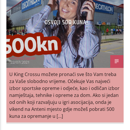
OSVOJI 500 KUNA!
Antena Zagreb
22/07/2021
U King Crossu možete pronaći sve što Vam treba
za Vaše slobodno vrijeme. Očekuje Vas najveći
izbor sportske opreme i odjeće, kao i odličan izbor
namještaja, tehnike i opreme za dom. Ako si jedan
od onih koji razvaljuju u igri asocijacija, onda je
vikend na Anteni mjesto gdje možeš pobrati 500
kuna za opremanje u […]