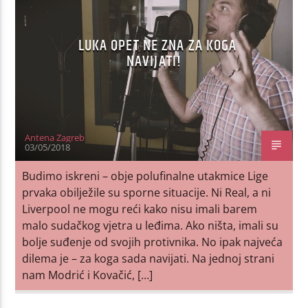
LUKA OPET NE ZNA ZA KOGA
NAVIJATI!
Antena Zagreb
03/05/2018
Budimo iskreni – obje polufinalne utakmice Lige
prvaka obilježile su sporne situacije. Ni Real, a ni
Liverpool ne mogu reći kako nisu imali barem
malo sudačkog vjetra u leđima. Ako ništa, imali su
bolje suđenje od svojih protivnika. No ipak najveća
dilema je – za koga sada navijati. Na jednoj strani
nam Modrić i Kovačić, […]