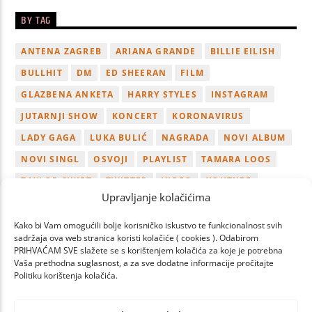
BY TAG
ANTENA ZAGREB
ARIANA GRANDE
BILLIE EILISH
BULLHIT
DM
ED SHEERAN
FILM
GLAZBENA ANKETA
HARRY STYLES
INSTAGRAM
JUTARNJI SHOW
KONCERT
KORONAVIRUS
LADY GAGA
LUKA BULIĆ
NAGRADA
NOVI ALBUM
NOVI SINGL
OSVOJI
PLAYLIST
TAMARA LOOS
TAYLOR SWIFT
TWITTER
VIDEO
YOUTUBE
Upravljanje kolačićima
ZAGREB
Kako bi Vam omogućili bolje korisničko iskustvo te funkcionalnost svih
sadržaja ova web stranica koristi kolačiće ( cookies ). Odabirom
PRIHVAĆAM SVE slažete se s korištenjem kolačića za koje je potrebna
Vaša prethodna suglasnost, a za sve dodatne informacije pročitajte
Politiku korištenja kolačića.
PAGES