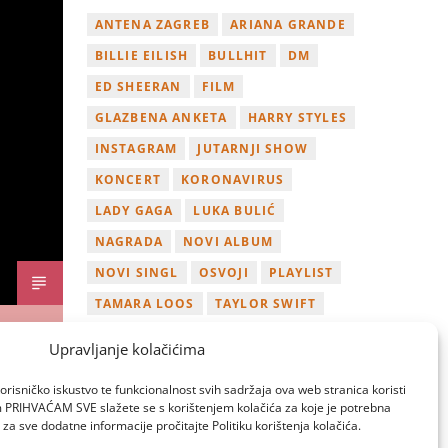
ANTENA ZAGREB
ARIANA GRANDE
BILLIE EILISH
BULLHIT
DM
ED SHEERAN
FILM
GLAZBENA ANKETA
HARRY STYLES
INSTAGRAM
JUTARNJI SHOW
KONCERT
KORONAVIRUS
LADY GAGA
LUKA BULIĆ
NAGRADA
NOVI ALBUM
NOVI SINGL
OSVOJI
PLAYLIST
TAMARA LOOS
TAYLOR SWIFT
TWITTER
VIDEO
YOUTUBE
Upravljanje kolačićima
ZAGREB
orisničko iskustvo te funkcionalnost svih sadržaja ova web stranica koristi
om PRIHVAĆAM SVE slažete se s korištenjem kolačića za koje je potrebna
za sve dodatne informacije pročitajte Politiku korištenja kolačića.