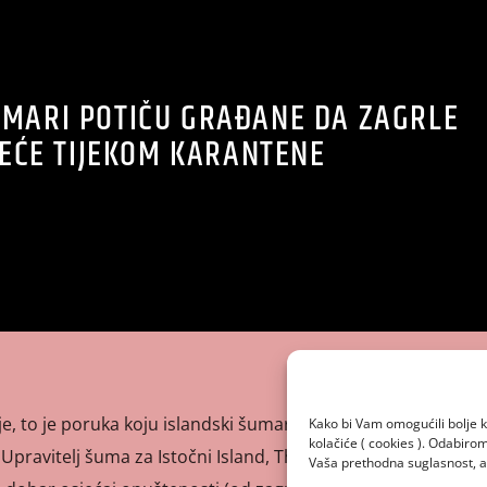
UMARI POTIČU GRAĐANE DA ZAGRLE
EĆE TIJEKOM KARANTENE
lje, to je poruka koju islandski šumari šalju javnosti usred
Kako bi Vam omogućili bolje k
kolačiće ( cookies ). Odabir
pravitelj šuma za Istočni Island, Thor Thorfinnsson je za
Vaša prethodna suglasnost, a 