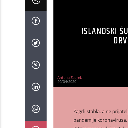
ISLANDSKI Š
DRV
Antena Zagreb
20/04/2020
Zagrli stabla, a ne prijate
pandemije koronavirusa. U