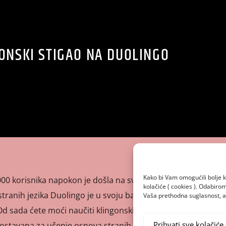
ONSKI STIGAO NA DUOLINGO
Kako bi Vam omogućili bolje k
000 korisnika napokon je došla na svoje. Popularna
kolačiće ( cookies ). Odabir
stranih jezika Duolingo je u svoju bazu ubacila onaj koji će
Vaša prethodna suglasnost, a 
 Od sada ćete moći naučiti klingonski! Aplikacija sama po
Prihvati sve kolačiće
nostavana za učenje osnova stranih jezika, te poznata i kao