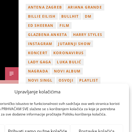
ANTENA ZAGREB
ARIANA GRANDE
BILLIE EILISH
BULLHIT
DM
ED SHEERAN
FILM
GLAZBENA ANKETA
HARRY STYLES
INSTAGRAM
JUTARNJI SHOW
KONCERT
KORONAVIRUS
LADY GAGA
LUKA BULIĆ
NAGRADA
NOVI ALBUM
NOVI SINGL
OSVOJI
PLAYLIST
TAMARA LOOS
TAYLOR SWIFT
Upravljanje kolačićima
TWITTER
VIDEO
YOUTUBE
orisničko iskustvo te funkcionalnost svih sadržaja ova web stranica koristi
ZAGREB
om PRIHVAĆAM SVE slažete se s korištenjem kolačića za koje je potrebna
za sve dodatne informacije pročitajte Politiku korištenja kolačića.
Prihvati samo nužne kolačiće
Postavke kolačića