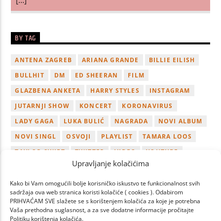
BY TAG
ANTENA ZAGREB
ARIANA GRANDE
BILLIE EILISH
BULLHIT
DM
ED SHEERAN
FILM
GLAZBENA ANKETA
HARRY STYLES
INSTAGRAM
JUTARNJI SHOW
KONCERT
KORONAVIRUS
LADY GAGA
LUKA BULIĆ
NAGRADA
NOVI ALBUM
NOVI SINGL
OSVOJI
PLAYLIST
TAMARA LOOS
TAYLOR SWIFT
TWITTER
VIDEO
YOUTUBE
Upravljanje kolačićima
ZAGREB
Kako bi Vam omogućili bolje korisničko iskustvo te funkcionalnost svih
sadržaja ova web stranica koristi kolačiće ( cookies ). Odabirom
PRIHVAĆAM SVE slažete se s korištenjem kolačića za koje je potrebna
Vaša prethodna suglasnost, a za sve dodatne informacije pročitajte
Politiku korištenja kolačića.