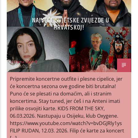
NAJVEĆE SVJETSKE ZVIJEZDE U
HRVATSKOJ!
Antena Zagreb
29/01/2026
Pripremite koncertne outfite i plesne cipelice, jer
će koncertna sezona ove godine biti brutalna!
Puno će se plesati na domaćim, ali i stranim
koncertima. Stay tuned, jer ćeš i na Anteni imati
prilike osvojiti karte. KIDS FROM THE SKY,
06.03.2026. Nastupaju u Osijeku, klub Oxygene.
https://www.youtube.com/watch?v=bvDGJRly1ys
FILIP RUDAN, 12.03. 2026. Filip će karte za koncert
[…]