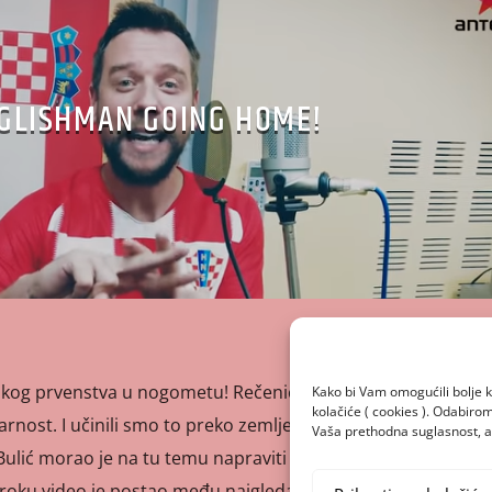
GLISHMAN GOING HOME!
tskog prvenstva u nogometu! Rečenica je to koja je ovih
Kako bi Vam omogućili bolje k
kolačiće ( cookies ). Odabir
arnost. I učinili smo to preko zemlje nogometa, preko
Vaša prethodna suglasnost, a 
ulić morao je na tu temu napraviti novih Bullhit!
roku video je postao među najgledanijima na našim