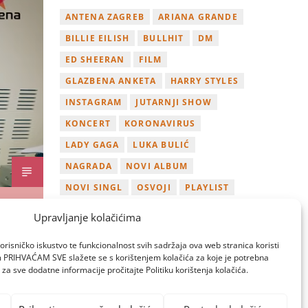
ANTENA ZAGREB
ARIANA GRANDE
BILLIE EILISH
BULLHIT
DM
ED SHEERAN
FILM
GLAZBENA ANKETA
HARRY STYLES
INSTAGRAM
JUTARNJI SHOW
KONCERT
KORONAVIRUS
LADY GAGA
LUKA BULIĆ
NAGRADA
NOVI ALBUM
NOVI SINGL
OSVOJI
PLAYLIST
TAMARA LOOS
TAYLOR SWIFT
Upravljanje kolačićima
TWITTER
VIDEO
YOUTUBE
orisničko iskustvo te funkcionalnost svih sadržaja ova web stranica koristi
ZAGREB
om PRIHVAĆAM SVE slažete se s korištenjem kolačića za koje je potrebna
za sve dodatne informacije pročitajte Politiku korištenja kolačića.