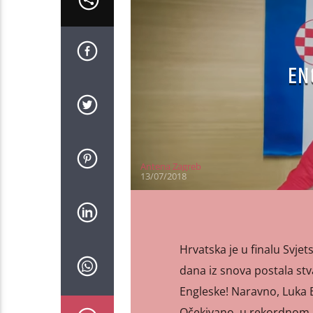
EN
Antena Zagreb
13/07/2018
Hrvatska je u finalu Svje
dana iz snova postala stv
Engleske! Naravno, Luka B
Očekivano, u rekordnom 