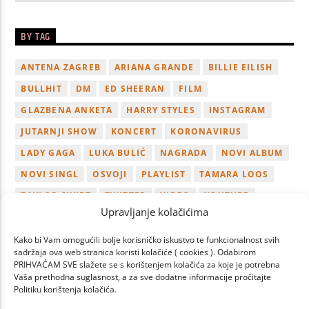
BY TAG
ANTENA ZAGREB
ARIANA GRANDE
BILLIE EILISH
BULLHIT
DM
ED SHEERAN
FILM
GLAZBENA ANKETA
HARRY STYLES
INSTAGRAM
JUTARNJI SHOW
KONCERT
KORONAVIRUS
LADY GAGA
LUKA BULIĆ
NAGRADA
NOVI ALBUM
NOVI SINGL
OSVOJI
PLAYLIST
TAMARA LOOS
TAYLOR SWIFT
TWITTER
VIDEO
YOUTUBE
Upravljanje kolačićima
ZAGREB
Kako bi Vam omogućili bolje korisničko iskustvo te funkcionalnost svih
sadržaja ova web stranica koristi kolačiće ( cookies ). Odabirom
PRIHVAĆAM SVE slažete se s korištenjem kolačića za koje je potrebna
Vaša prethodna suglasnost, a za sve dodatne informacije pročitajte
Politiku korištenja kolačića.