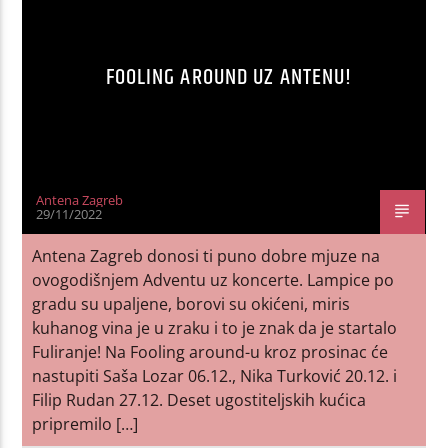
FOOLING AROUND UZ ANTENU!
Antena Zagreb
29/11/2022
Antena Zagreb donosi ti puno dobre mjuze na
ovogodišnjem Adventu uz koncerte. Lampice po
gradu su upaljene, borovi su okićeni, miris
kuhanog vina je u zraku i to je znak da je startalo
Fuliranje! Na Fooling around-u kroz prosinac će
nastupiti Saša Lozar 06.12., Nika Turković 20.12. i
Filip Rudan 27.12. Deset ugostiteljskih kućica
pripremilo […]