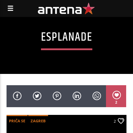
ESPLANADE
2
PRIČA SE
ZAGREB
2