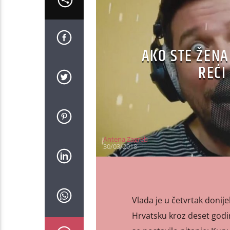
AKO STE ŽENA
REĆI
Antena Zagreb
30/03/2018
Vlada je u četvrtak donije
Hrvatsku kroz deset godina