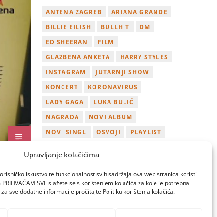
ANTENA ZAGREB
ARIANA GRANDE
BILLIE EILISH
BULLHIT
DM
ED SHEERAN
FILM
GLAZBENA ANKETA
HARRY STYLES
INSTAGRAM
JUTARNJI SHOW
KONCERT
KORONAVIRUS
LADY GAGA
LUKA BULIĆ
NAGRADA
NOVI ALBUM
NOVI SINGL
OSVOJI
PLAYLIST
TAMARA LOOS
TAYLOR SWIFT
Upravljanje kolačićima
TWITTER
VIDEO
YOUTUBE
orisničko iskustvo te funkcionalnost svih sadržaja ova web stranica koristi
ZAGREB
om PRIHVAĆAM SVE slažete se s korištenjem kolačića za koje je potrebna
za sve dodatne informacije pročitajte Politiku korištenja kolačića.