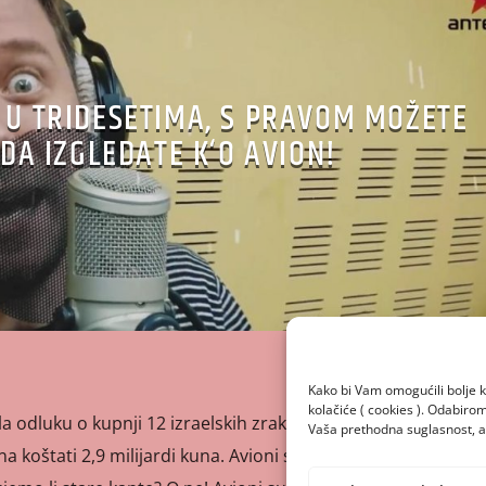
 U TRIDESETIMA, S PRAVOM MOŽETE
 DA IZGLEDATE K‘O AVION!
Kako bi Vam omogućili bolje k
kolačiće ( cookies ). Odabir
la odluku o kupnji 12 izraelskih zrakoplova F-16 , koji će
Vaša prethodna suglasnost, a 
 koštati 2,9 milijardi kuna. Avioni su stari 30-ak godina pa