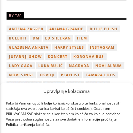
BY TAG
ANTENA ZAGREB
ARIANA GRANDE
BILLIE EILISH
BULLHIT
DM
ED SHEERAN
FILM
GLAZBENA ANKETA
HARRY STYLES
INSTAGRAM
JUTARNJI SHOW
KONCERT
KORONAVIRUS
LADY GAGA
LUKA BULIĆ
NAGRADA
NOVI ALBUM
NOVI SINGL
OSVOJI
PLAYLIST
TAMARA LOOS
TAYLOR SWIFT
TWITTER
VIDEO
YOUTUBE
Upravljanje kolačićima
ZAGREB
Kako bi Vam omogućili bolje korisničko iskustvo te funkcionalnost svih
sadržaja ova web stranica koristi kolačiće ( cookies ). Odabirom
PRIHVAĆAM SVE slažete se s korištenjem kolačića za koje je potrebna
Vaša prethodna suglasnost, a za sve dodatne informacije pročitajte
Politiku korištenja kolačića.