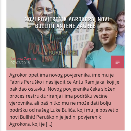
NOVI POVJERENIK AGROKORA, NOVI
BULLHIT ANTENE ZAGREB
Antena Zagreb
07/03/2018
Agrokor opet ima novog povjerenika, ime mu je
Fabris Peruško i naslijedit će Antu Ramljaka, koji je
pak dao ostavku. Novog povjerenika čeka složen
proces restrukturiranja i ima podršku većine
vjerovnika, ali baš nitko mu ne može dati bolju
podršku od našeg Luke Bulića, koji mu je posvetio
novi Bullhit! Peruško nije jedini povjerenik
Agrokora, koji je […]