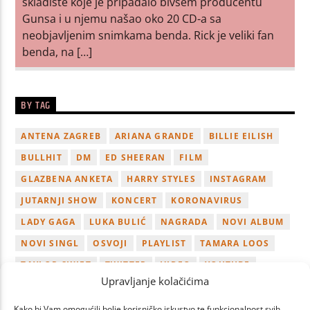
skladište koje je pripadalo bivšem producentu
Gunsa i u njemu našao oko 20 CD-a sa
neobjavljenim snimkama benda. Rick je veliki fan
benda, na […]
BY TAG
ANTENA ZAGREB
ARIANA GRANDE
BILLIE EILISH
BULLHIT
DM
ED SHEERAN
FILM
GLAZBENA ANKETA
HARRY STYLES
INSTAGRAM
JUTARNJI SHOW
KONCERT
KORONAVIRUS
LADY GAGA
LUKA BULIĆ
NAGRADA
NOVI ALBUM
NOVI SINGL
OSVOJI
PLAYLIST
TAMARA LOOS
TAYLOR SWIFT
TWITTER
VIDEO
YOUTUBE
Upravljanje kolačićima
ZAGREB
Kako bi Vam omogućili bolje korisničko iskustvo te funkcionalnost svih