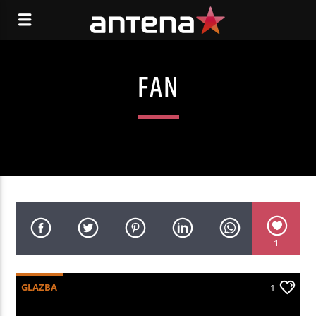
FAN
1
GLAZBA
1