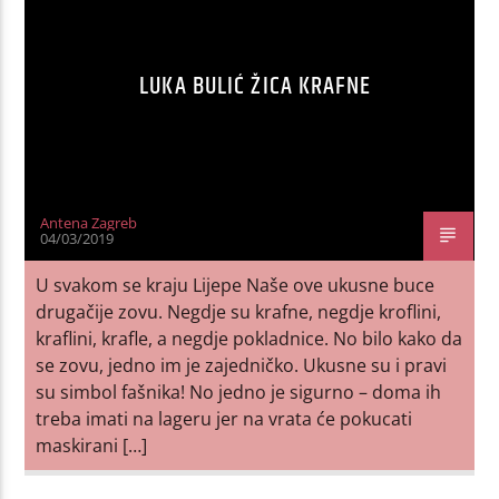
LUKA BULIĆ ŽICA KRAFNE
Antena Zagreb
04/03/2019
U svakom se kraju Lijepe Naše ove ukusne buce
drugačije zovu. Negdje su krafne, negdje kroflini,
kraflini, krafle, a negdje pokladnice. No bilo kako da
se zovu, jedno im je zajedničko. Ukusne su i pravi
su simbol fašnika! No jedno je sigurno – doma ih
treba imati na lageru jer na vrata će pokucati
maskirani […]