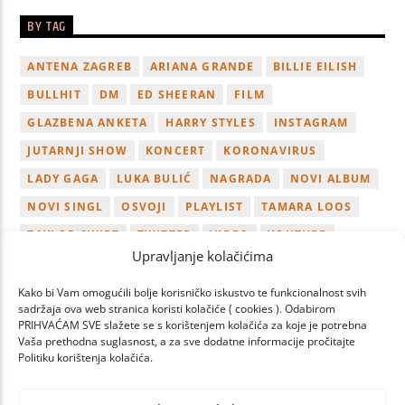
BY TAG
ANTENA ZAGREB
ARIANA GRANDE
BILLIE EILISH
BULLHIT
DM
ED SHEERAN
FILM
GLAZBENA ANKETA
HARRY STYLES
INSTAGRAM
JUTARNJI SHOW
KONCERT
KORONAVIRUS
LADY GAGA
LUKA BULIĆ
NAGRADA
NOVI ALBUM
NOVI SINGL
OSVOJI
PLAYLIST
TAMARA LOOS
TAYLOR SWIFT
TWITTER
VIDEO
YOUTUBE
Upravljanje kolačićima
ZAGREB
Kako bi Vam omogućili bolje korisničko iskustvo te funkcionalnost svih
sadržaja ova web stranica koristi kolačiće ( cookies ). Odabirom
PRIHVAĆAM SVE slažete se s korištenjem kolačića za koje je potrebna
Vaša prethodna suglasnost, a za sve dodatne informacije pročitajte
Politiku korištenja kolačića.
PAGES