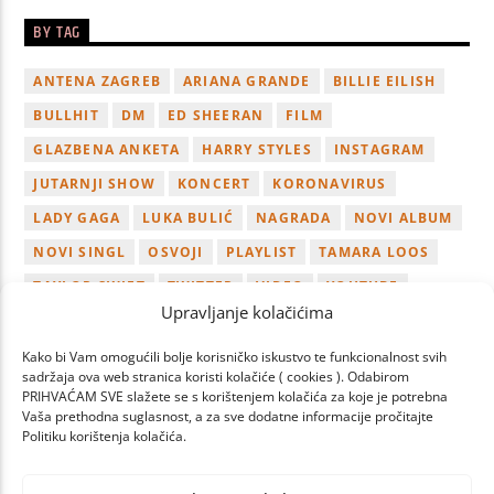
BY TAG
ANTENA ZAGREB
ARIANA GRANDE
BILLIE EILISH
BULLHIT
DM
ED SHEERAN
FILM
GLAZBENA ANKETA
HARRY STYLES
INSTAGRAM
JUTARNJI SHOW
KONCERT
KORONAVIRUS
LADY GAGA
LUKA BULIĆ
NAGRADA
NOVI ALBUM
NOVI SINGL
OSVOJI
PLAYLIST
TAMARA LOOS
TAYLOR SWIFT
TWITTER
VIDEO
YOUTUBE
Upravljanje kolačićima
ZAGREB
Kako bi Vam omogućili bolje korisničko iskustvo te funkcionalnost svih
sadržaja ova web stranica koristi kolačiće ( cookies ). Odabirom
PRIHVAĆAM SVE slažete se s korištenjem kolačića za koje je potrebna
Vaša prethodna suglasnost, a za sve dodatne informacije pročitajte
Politiku korištenja kolačića.
PAGES