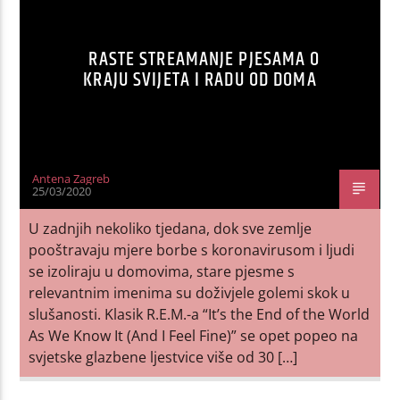
RASTE STREAMANJE PJESAMA O
KRAJU SVIJETA I RADU OD DOMA
Antena Zagreb
25/03/2020
U zadnjih nekoliko tjedana, dok sve zemlje
pooštravaju mjere borbe s koronavirusom i ljudi
se izoliraju u domovima, stare pjesme s
relevantnim imenima su doživjele golemi skok u
slušanosti. Klasik R.E.M.-a “It’s the End of the World
As We Know It (And I Feel Fine)” se opet popeo na
svjetske glazbene ljestvice više od 30 […]