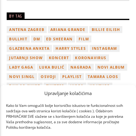
BY TAG
ANTENA ZAGREB
ARIANA GRANDE
BILLIE EILISH
BULLHIT
DM
ED SHEERAN
FILM
GLAZBENA ANKETA
HARRY STYLES
INSTAGRAM
JUTARNJI SHOW
KONCERT
KORONAVIRUS
LADY GAGA
LUKA BULIĆ
NAGRADA
NOVI ALBUM
NOVI SINGL
OSVOJI
PLAYLIST
TAMARA LOOS
TAYLOR SWIFT
TWITTER
VIDEO
YOUTUBE
Upravljanje kolačićima
ZAGREB
Kako bi Vam omogućili bolje korisničko iskustvo te funkcionalnost svih
sadržaja ova web stranica koristi kolačiće ( cookies ). Odabirom
PRIHVAĆAM SVE slažete se s korištenjem kolačića za koje je potrebna
Vaša prethodna suglasnost, a za sve dodatne informacije pročitajte
Politiku korištenja kolačića.