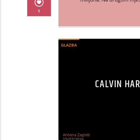
1
GLAZBA
CALVIN HARR
Antena Zagreb
15/07/2019