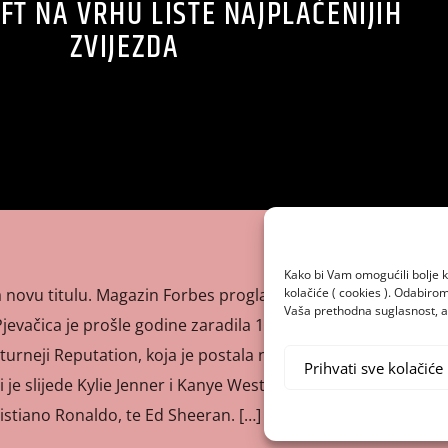
FT NA VRHU LISTE NAJPLAĆENIJIH
ZVIJEZDA
Kako bi Vam omogućili bolje k
kolačiće ( cookies ). Odabir
 novu titulu. Magazin Forbes proglasio ju je najplaćenijom
Vaša prethodna suglasnost, a 
jevačica je prošle godine zaradila 185 milijuna dolara,
urneji Reputation, koja je postala najisplativija američka
Prihvati sve kolačiće
sti je slijede Kylie Jenner i Kanye West, te nogometne
ristiano Ronaldo, te Ed Sheeran. […]