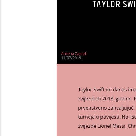
TAYLOR SWI
Antena Zagreb
11/07/2019
Taylor Swift od danas ima
zvijezdom 2018. godine. P
prvenstveno zahvaljujući t
turneja u povijesti. Na li
zvijezde Lionel Messi, Ch