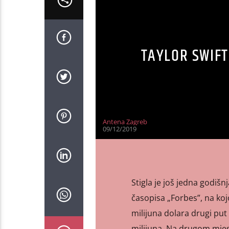
TAYLOR SWIFT
Antena Zagreb
09/12/2019
Stigla je još jedna godišn
časopisa „Forbes”, na kojo
milijuna dolara drugi put 
milijuna. Na drugom mjes