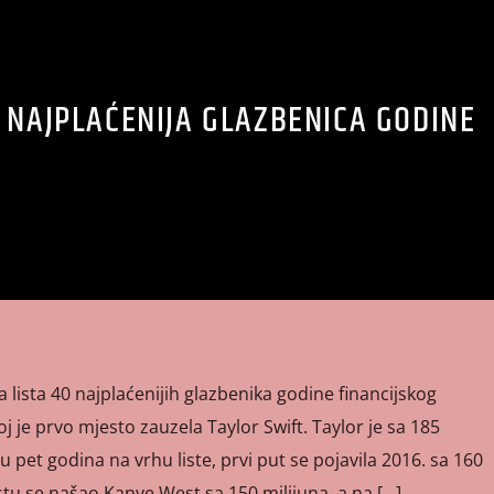
 NAJPLAĆENIJA GLAZBENICA GODINE
ja lista 40 najplaćenijih glazbenika godine financijskog
j je prvo mjesto zauzela Taylor Swift. Taylor je sa 185
u pet godina na vrhu liste, prvi put se pojavila 2016. sa 160
tu se našao Kanye West sa 150 milijuna, a na […]