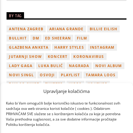
BY TAG
ANTENA ZAGREB
ARIANA GRANDE
BILLIE EILISH
BULLHIT
DM
ED SHEERAN
FILM
GLAZBENA ANKETA
HARRY STYLES
INSTAGRAM
JUTARNJI SHOW
KONCERT
KORONAVIRUS
LADY GAGA
LUKA BULIĆ
NAGRADA
NOVI ALBUM
NOVI SINGL
OSVOJI
PLAYLIST
TAMARA LOOS
TAYLOR SWIFT
TWITTER
VIDEO
YOUTUBE
Upravljanje kolačićima
ZAGREB
Kako bi Vam omogućili bolje korisničko iskustvo te funkcionalnost svih
sadržaja ova web stranica koristi kolačiće ( cookies ). Odabirom
PRIHVAĆAM SVE slažete se s korištenjem kolačića za koje je potrebna
Vaša prethodna suglasnost, a za sve dodatne informacije pročitajte
Politiku korištenja kolačića.