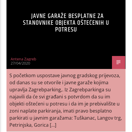
JAVNE GARAŽE BESPLATNE ZA
STANOVNIKE OBJEKTA OŠTEĆENIH U
POTRESU
Antena Zagreb
27/04/2020
S početkom uspostave javnog gradskog prijevoza,
od danas su se otvorile i javne garaže kojima
upravlja Zagrebparking,. Iz Zagrebparkinga su
najavili da će svi građani s potvrdom da su im
objekti oštećeni u potresu i da im je prebivalište u
zoni naplate parkiranja, imati pravo besplatno
parkirati u javnim garažama: Tuškanac, Langov trg,
Petrinjska, Gorica […]