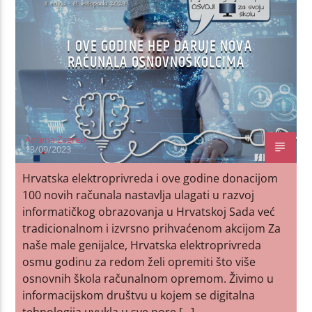
I OVE GODINE HEP DARUJE NOVA
RAČUNALA OSNOVNOŠKOLCIMA
Antena Zagreb
13/09/2023
Hrvatska elektroprivreda i ove godine donacijom
100 novih računala nastavlja ulagati u razvoj
informatičkog obrazovanja u Hrvatskoj Sada već
tradicionalnom i izvrsno prihvaćenom akcijom Za
naše male genijalce, Hrvatska elektroprivreda
osmu godinu za redom želi opremiti što više
osnovnih škola računalnom opremom. Živimo u
informacijskom društvu u kojem se digitalna
tehnologija uvukla u sve pore […]