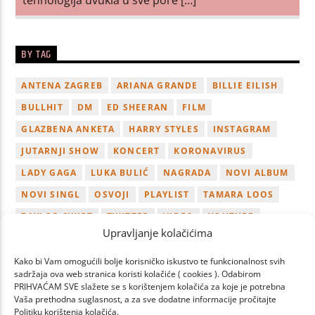
BY TAG
ANTENA ZAGREB
ARIANA GRANDE
BILLIE EILISH
BULLHIT
DM
ED SHEERAN
FILM
GLAZBENA ANKETA
HARRY STYLES
INSTAGRAM
JUTARNJI SHOW
KONCERT
KORONAVIRUS
LADY GAGA
LUKA BULIĆ
NAGRADA
NOVI ALBUM
NOVI SINGL
OSVOJI
PLAYLIST
TAMARA LOOS
TAYLOR SWIFT
TWITTER
VIDEO
YOUTUBE
Upravljanje kolačićima
ZAGREB
Kako bi Vam omogućili bolje korisničko iskustvo te funkcionalnost svih
sadržaja ova web stranica koristi kolačiće ( cookies ). Odabirom
PRIHVAĆAM SVE slažete se s korištenjem kolačića za koje je potrebna
Vaša prethodna suglasnost, a za sve dodatne informacije pročitajte
Politiku korištenja kolačića.