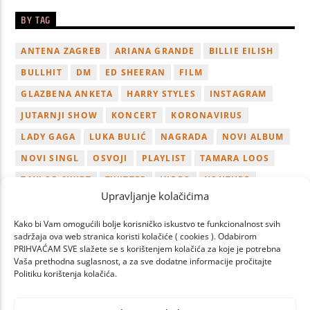
BY TAG
ANTENA ZAGREB
ARIANA GRANDE
BILLIE EILISH
BULLHIT
DM
ED SHEERAN
FILM
GLAZBENA ANKETA
HARRY STYLES
INSTAGRAM
JUTARNJI SHOW
KONCERT
KORONAVIRUS
LADY GAGA
LUKA BULIĆ
NAGRADA
NOVI ALBUM
NOVI SINGL
OSVOJI
PLAYLIST
TAMARA LOOS
TAYLOR SWIFT
TWITTER
VIDEO
YOUTUBE
Upravljanje kolačićima
ZAGREB
Kako bi Vam omogućili bolje korisničko iskustvo te funkcionalnost svih
sadržaja ova web stranica koristi kolačiće ( cookies ). Odabirom
PRIHVAĆAM SVE slažete se s korištenjem kolačića za koje je potrebna
Vaša prethodna suglasnost, a za sve dodatne informacije pročitajte
Politiku korištenja kolačića.
PAGES