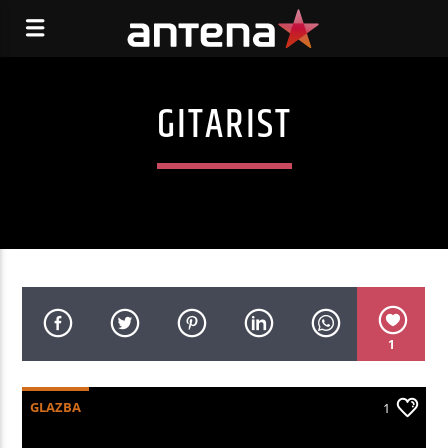
GITARIST
1
GLAZBA
1