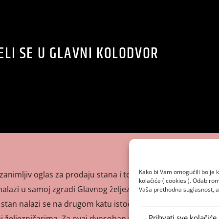
ELI SE U GLAVNI KOLODVOR
Kako bi Vam omogućili bolje k
animljiv oglas za prodaju stana i to na neobičnoj lokaciji u
kolačiće ( cookies ). Odabir
nalazi u samoj zgradi Glavnog željezničkog kolodvora! Kako
Vaša prethodna suglasnost, a 
i stan nalazi se na drugom katu istočnog krila zgrade, a
Prihvati sve kolačiće
aj željezničarima. Za ovaj dvosoban stan od približno 70