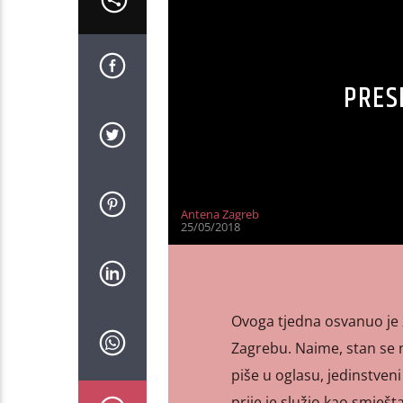
PRES
Antena Zagreb
25/05/2018
Ovoga tjedna osvanuo je z
Zagrebu. Naime, stan se 
piše u oglasu, jedinstven
prije je služio kao smješt