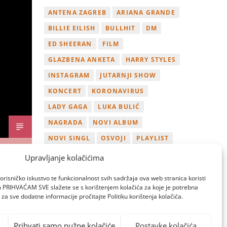
ANTENA ZAGREB
ARIANA GRANDE
BILLIE EILISH
BULLHIT
DM
ED SHEERAN
FILM
GLAZBENA ANKETA
HARRY STYLES
INSTAGRAM
JUTARNJI SHOW
KONCERT
KORONAVIRUS
LADY GAGA
LUKA BULIĆ
NAGRADA
NOVI ALBUM
NOVI SINGL
OSVOJI
PLAYLIST
TAMARA LOOS
TAYLOR SWIFT
Upravljanje kolačićima
TWITTER
VIDEO
YOUTUBE
orisničko iskustvo te funkcionalnost svih sadržaja ova web stranica koristi
ZAGREB
om PRIHVAĆAM SVE slažete se s korištenjem kolačića za koje je potrebna
za sve dodatne informacije pročitajte Politiku korištenja kolačića.
Prihvati samo nužne kolačiće
Postavke kolačića