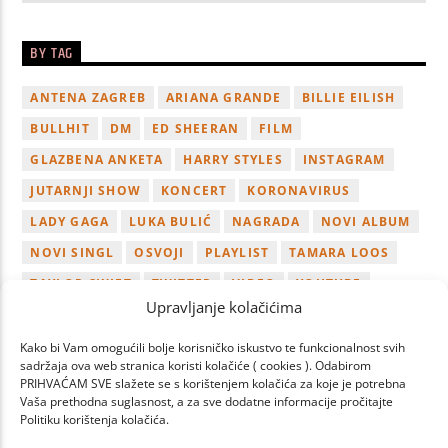
BY TAG
ANTENA ZAGREB
ARIANA GRANDE
BILLIE EILISH
BULLHIT
DM
ED SHEERAN
FILM
GLAZBENA ANKETA
HARRY STYLES
INSTAGRAM
JUTARNJI SHOW
KONCERT
KORONAVIRUS
LADY GAGA
LUKA BULIĆ
NAGRADA
NOVI ALBUM
NOVI SINGL
OSVOJI
PLAYLIST
TAMARA LOOS
TAYLOR SWIFT
TWITTER
VIDEO
YOUTUBE
Upravljanje kolačićima
ZAGREB
Kako bi Vam omogućili bolje korisničko iskustvo te funkcionalnost svih
sadržaja ova web stranica koristi kolačiće ( cookies ). Odabirom
PRIHVAĆAM SVE slažete se s korištenjem kolačića za koje je potrebna
Vaša prethodna suglasnost, a za sve dodatne informacije pročitajte
Politiku korištenja kolačića.